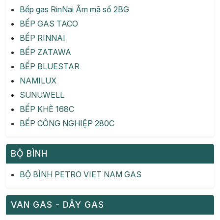
Bếp gas RinNai Âm mã số 2BG
BẾP GAS TACO
BẾP RINNAI
BẾP ZATAWA
BẾP BLUESTAR
NAMILUX
SUNUWELL
BẾP KHÈ 168C
BẾP CÔNG NGHIỆP 280C
BỘ BÌNH
BỘ BÌNH PETRO VIET NAM GAS
VAN GAS - DÂY GAS