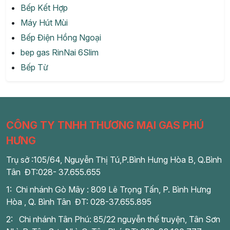
Bếp Kết Hợp
Máy Hút Mùi
Bếp Điện Hồng Ngoại
bep gas RinNai 6Slim
Bếp Từ
CÔNG TY TNHH THƯƠNG MẠI GAS PHÚ
HƯNG
Trụ sở :105/64, Nguyễn Thị Tú,P.Bình Hưng Hòa B, Q.Bình
Tân ĐT:028- 37.655.655
1: Chi nhánh Gò Mây : 809 Lê Trọng Tấn, P. Bình Hưng
Hòa , Q. Bình Tân ĐT: 028-37.655.895
2: Chi nhánh Tân Phú: 85/22 nguyễn thế truyện, Tân Sơn