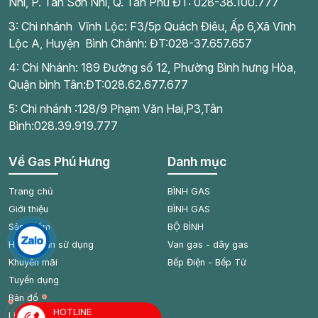
Nhì, P. Tân Sơn Nhì, Q. Tân Phú ĐT: 028-38.100.777
3: Chi nhánh Vĩnh Lộc: F3/5p Quách Điêu, Ấp 6,Xã Vĩnh
Lộc A, Huyện Bình Chánh: ĐT:028-37.657.657
4: Chi Nhánh: 189 Đường số 12, Phường Bình hưng Hòa,
Quận bình Tân:ĐT:028.62.677.677
5: Chi nhánh :128/9 Phạm Văn Hai,P3,Tân
Bình:028.39.919.777
Về Gas Phú Hưng
Danh mục
Trang chủ
BÌNH GAS
Giới thiệu
BÌNH GAS
Sản phẩm
BỘ BÌNH
Hướng dẫn sử dụng
Van gas - dây gas
Khuyến mãi
Bếp Điện - Bếp Từ
Tuyển dụng
Bản đồ
HOTLINE
Liên hệ