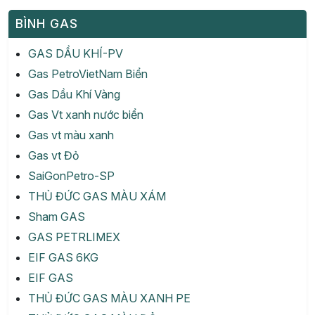
BÌNH GAS
GAS DẦU KHÍ-PV
Gas PetroVietNam Biển
Gas Dầu Khí Vàng
Gas Vt xanh nước biển
Gas vt màu xanh
Gas vt Đỏ
SaiGonPetro-SP
THỦ ĐỨC GAS MÀU XÁM
Sham GAS
GAS PETRLIMEX
EIF GAS 6KG
EIF GAS
THỦ ĐỨC GAS MÀU XANH PE