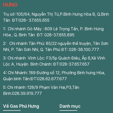
HƯNG
Trụ sở :105/64, Nguyễn Thị Tú,P.Bình Hưng Hòa B, Q.Bình
Tân ĐT:028- 37.655.655
1: Chi nhánh Gò Mây : 809 Lê Trọng Tấn, P. Bình Hưng
Hòa , Q. Bình Tân ĐT: 028-37.655.895
2: Chi nhánh Tân Phú: 85/22 nguyễn thế truyện, Tân Sơn
Nhì, P. Tân Sơn Nhì, Q. Tân Phú ĐT: 028-38.100.777
3: Chi nhánh Vĩnh Lộc: F3/5p Quách Điêu, Ấp 6,Xã Vĩnh
Lộc A, Huyện Bình Chánh: ĐT:028-37.657.657
4: Chi Nhánh: 189 Đường số 12, Phường Bình hưng Hòa,
Quận bình Tân:ĐT:028.62.677.677
5: Chi nhánh :128/9 Phạm Văn Hai,P3,Tân
Bình:028.39.919.777
Về Gas Phú Hưng
Danh mục