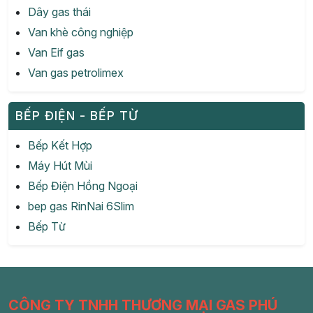
Dây gas thái
Van khè công nghiệp
Van Eif gas
Van gas petrolimex
BẾP ĐIỆN - BẾP TỪ
Bếp Kết Hợp
Máy Hút Mùi
Bếp Điện Hồng Ngoại
bep gas RinNai 6Slim
Bếp Từ
CÔNG TY TNHH THƯƠNG MẠI GAS PHÚ