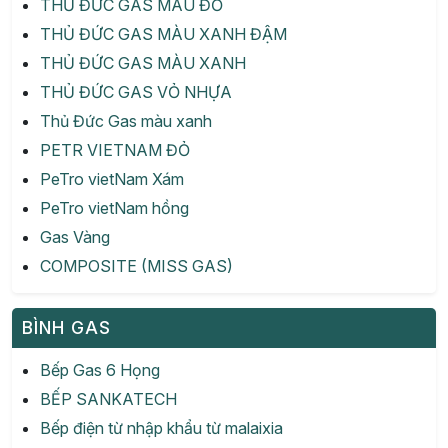
THỦ ĐỨC GAS MÀU ĐỎ
THỦ ĐỨC GAS MÀU XANH ĐẬM
THỦ ĐỨC GAS MÀU XANH
THỦ ĐỨC GAS VỎ NHỰA
Thủ Đức Gas màu xanh
PETR VIETNAM ĐỎ
PeTro vietNam Xám
PeTro vietNam hồng
Gas Vàng
COMPOSITE (MISS GAS)
BÌNH GAS
Bếp Gas 6 Họng
BẾP SANKATECH
Bếp điện từ nhập khẩu từ malaixia