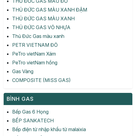
THỦ ĐỨC GAS MÀU ĐỎ
THỦ ĐỨC GAS MÀU XANH ĐẬM
THỦ ĐỨC GAS MÀU XANH
THỦ ĐỨC GAS VỎ NHỰA
Thủ Đức Gas màu xanh
PETR VIETNAM ĐỎ
PeTro vietNam Xám
PeTro vietNam hồng
Gas Vàng
COMPOSITE (MISS GAS)
BÌNH GAS
Bếp Gas 6 Họng
BẾP SANKATECH
Bếp điện từ nhập khẩu từ malaixia