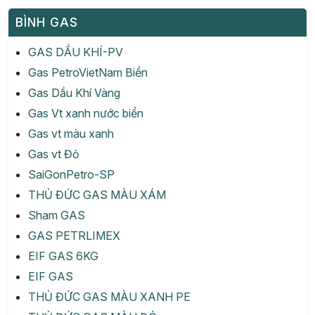
BÌNH GAS
GAS DẦU KHÍ-PV
Gas PetroVietNam Biển
Gas Dầu Khí Vàng
Gas Vt xanh nước biển
Gas vt màu xanh
Gas vt Đỏ
SaiGonPetro-SP
THỦ ĐỨC GAS MÀU XÁM
Sham GAS
GAS PETRLIMEX
EIF GAS 6KG
EIF GAS
THỦ ĐỨC GAS MÀU XANH PE