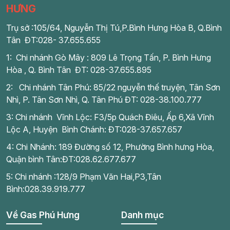
HƯNG
Trụ sở :105/64, Nguyễn Thị Tú,P.Bình Hưng Hòa B, Q.Bình
Tân ĐT:028- 37.655.655
1: Chi nhánh Gò Mây : 809 Lê Trọng Tấn, P. Bình Hưng
Hòa , Q. Bình Tân ĐT: 028-37.655.895
2: Chi nhánh Tân Phú: 85/22 nguyễn thế truyện, Tân Sơn
Nhì, P. Tân Sơn Nhì, Q. Tân Phú ĐT: 028-38.100.777
3: Chi nhánh Vĩnh Lộc: F3/5p Quách Điêu, Ấp 6,Xã Vĩnh
Lộc A, Huyện Bình Chánh: ĐT:028-37.657.657
4: Chi Nhánh: 189 Đường số 12, Phường Bình hưng Hòa,
Quận bình Tân:ĐT:028.62.677.677
5: Chi nhánh :128/9 Phạm Văn Hai,P3,Tân
Bình:028.39.919.777
Về Gas Phú Hưng
Danh mục