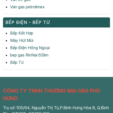
Van gas petrolimex
BẾP ĐIỆN - BẾP TỪ
Bếp Kết Hợp
Máy Hút Mùi
Bếp Điện Hồng Ngoại
bep gas RinNai 6Slim
Bếp Từ
CÔNG TY TNHH THƯƠNG MẠI GAS PHÚ
HƯNG
Trụ sở :105/64, Nguyễn Thị Tú,P.Bình Hưng Hòa B, Q.Bình