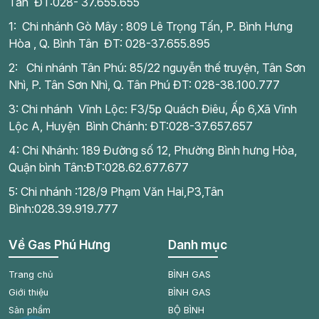
Tân ĐT:028- 37.655.655
1: Chi nhánh Gò Mây : 809 Lê Trọng Tấn, P. Bình Hưng
Hòa , Q. Bình Tân ĐT: 028-37.655.895
2: Chi nhánh Tân Phú: 85/22 nguyễn thế truyện, Tân Sơn
Nhì, P. Tân Sơn Nhì, Q. Tân Phú ĐT: 028-38.100.777
3: Chi nhánh Vĩnh Lộc: F3/5p Quách Điêu, Ấp 6,Xã Vĩnh
Lộc A, Huyện Bình Chánh: ĐT:028-37.657.657
4: Chi Nhánh: 189 Đường số 12, Phường Bình hưng Hòa,
Quận bình Tân:ĐT:028.62.677.677
5: Chi nhánh :128/9 Phạm Văn Hai,P3,Tân
Bình:028.39.919.777
Về Gas Phú Hưng
Danh mục
Trang chủ
BÌNH GAS
Giới thiệu
BÌNH GAS
Sản phẩm
BỘ BÌNH