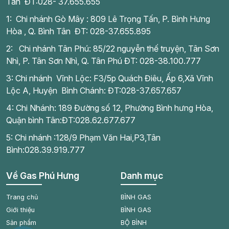
Tân ĐT:028- 37.655.655
1: Chi nhánh Gò Mây : 809 Lê Trọng Tấn, P. Bình Hưng
Hòa , Q. Bình Tân ĐT: 028-37.655.895
2: Chi nhánh Tân Phú: 85/22 nguyễn thế truyện, Tân Sơn
Nhì, P. Tân Sơn Nhì, Q. Tân Phú ĐT: 028-38.100.777
3: Chi nhánh Vĩnh Lộc: F3/5p Quách Điêu, Ấp 6,Xã Vĩnh
Lộc A, Huyện Bình Chánh: ĐT:028-37.657.657
4: Chi Nhánh: 189 Đường số 12, Phường Bình hưng Hòa,
Quận bình Tân:ĐT:028.62.677.677
5: Chi nhánh :128/9 Phạm Văn Hai,P3,Tân
Bình:028.39.919.777
Về Gas Phú Hưng
Danh mục
Trang chủ
BÌNH GAS
Giới thiệu
BÌNH GAS
Sản phẩm
BỘ BÌNH