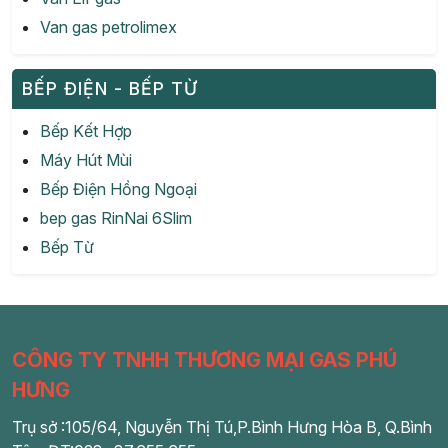
Van gas petrolimex
BẾP ĐIỆN - BẾP TỪ
Bếp Kết Hợp
Máy Hút Mùi
Bếp Điện Hồng Ngoại
bep gas RinNai 6Slim
Bếp Từ
CÔNG TY TNHH THƯƠNG MẠI GAS PHÚ
HƯNG
Trụ sở :105/64, Nguyễn Thị Tú,P.Bình Hưng Hòa B, Q.Bình