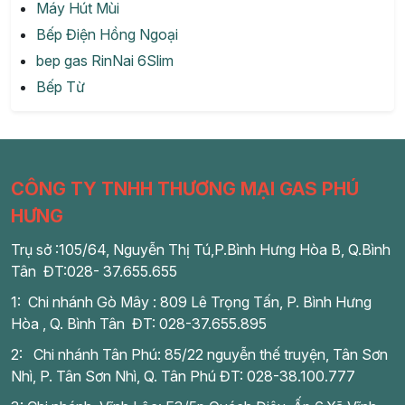
Máy Hút Mùi
Bếp Điện Hồng Ngoại
bep gas RinNai 6Slim
Bếp Từ
CÔNG TY TNHH THƯƠNG MẠI GAS PHÚ
HƯNG
Trụ sở :105/64, Nguyễn Thị Tú,P.Bình Hưng Hòa B, Q.Bình
Tân ĐT:028- 37.655.655
1: Chi nhánh Gò Mây : 809 Lê Trọng Tấn, P. Bình Hưng
Hòa , Q. Bình Tân ĐT: 028-37.655.895
2: Chi nhánh Tân Phú: 85/22 nguyễn thế truyện, Tân Sơn
Nhì, P. Tân Sơn Nhì, Q. Tân Phú ĐT: 028-38.100.777