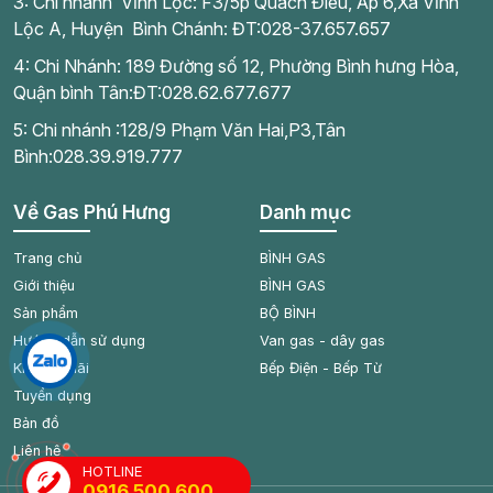
3: Chi nhánh Vĩnh Lộc: F3/5p Quách Điêu, Ấp 6,Xã Vĩnh
Lộc A, Huyện Bình Chánh: ĐT:028-37.657.657
4: Chi Nhánh: 189 Đường số 12, Phường Bình hưng Hòa,
Quận bình Tân:ĐT:028.62.677.677
5: Chi nhánh :128/9 Phạm Văn Hai,P3,Tân
Bình:028.39.919.777
Về Gas Phú Hưng
Danh mục
Trang chủ
BÌNH GAS
Giới thiệu
BÌNH GAS
Sản phẩm
BỘ BÌNH
Hướng dẫn sử dụng
Van gas - dây gas
Khuyến mãi
Bếp Điện - Bếp Từ
Tuyển dụng
Bản đồ
Liên hệ
HOTLINE
0916 500 600