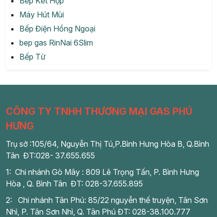
Bếp Kết Hợp
Máy Hút Mùi
Bếp Điện Hồng Ngoại
bep gas RinNai 6Slim
Bếp Từ
CÔNG TY TNHH THƯƠNG MẠI GAS PHÚ
HƯNG
Trụ sở :105/64, Nguyễn Thị Tú,P.Bình Hưng Hòa B, Q.Bình
Tân ĐT:028- 37.655.655
1: Chi nhánh Gò Mây : 809 Lê Trọng Tấn, P. Bình Hưng
Hòa , Q. Bình Tân ĐT: 028-37.655.895
2: Chi nhánh Tân Phú: 85/22 nguyễn thế truyện, Tân Sơn
Nhì, P. Tân Sơn Nhì, Q. Tân Phú ĐT: 028-38.100.777