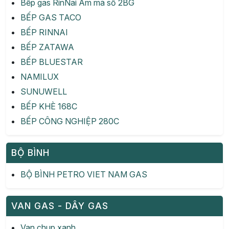
Bếp gas RinNai Âm mã số 2BG
BẾP GAS TACO
BẾP RINNAI
BẾP ZATAWA
BẾP BLUESTAR
NAMILUX
SUNUWELL
BẾP KHÈ 168C
BẾP CÔNG NGHIỆP 280C
BỘ BÌNH
BỘ BÌNH PETRO VIET NAM GAS
VAN GAS - DÂY GAS
Van chup xanh