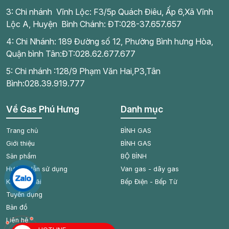
3: Chi nhánh Vĩnh Lộc: F3/5p Quách Điêu, Ấp 6,Xã Vĩnh
Lộc A, Huyện Bình Chánh: ĐT:028-37.657.657
4: Chi Nhánh: 189 Đường số 12, Phường Bình hưng Hòa,
Quận bình Tân:ĐT:028.62.677.677
5: Chi nhánh :128/9 Phạm Văn Hai,P3,Tân
Bình:028.39.919.777
Về Gas Phú Hưng
Danh mục
Trang chủ
BÌNH GAS
Giới thiệu
BÌNH GAS
Sản phẩm
BỘ BÌNH
Hướng dẫn sử dụng
Van gas - dây gas
Khuyến mãi
Bếp Điện - Bếp Từ
Tuyển dụng
Bản đồ
Liên hệ