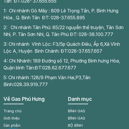
Tân ĐT:028- 37.655.655
1: Chi nhánh Gò Mây : 809 Lê Trọng Tấn, P. Bình Hưng
Hòa , Q. Bình Tân ĐT: 028-37.655.895
2: Chi nhánh Tân Phú: 85/22 nguyễn thế truyện, Tân Sơn
Nhì, P. Tân Sơn Nhì, Q. Tân Phú ĐT: 028-38.100.777
3: Chi nhánh Vĩnh Lộc: F3/5p Quách Điêu, Ấp 6,Xã Vĩnh
Lộc A, Huyện Bình Chánh: ĐT:028-37.657.657
4: Chi Nhánh: 189 Đường số 12, Phường Bình hưng Hòa,
Quận bình Tân:ĐT:028.62.677.677
5: Chi nhánh :128/9 Phạm Văn Hai,P3,Tân
Bình:028.39.919.777
Về Gas Phú Hưng
Danh mục
Trang chủ
BÌNH GAS
Giới thiệu
BÌNH GAS
Sản phẩm
BỘ BÌNH