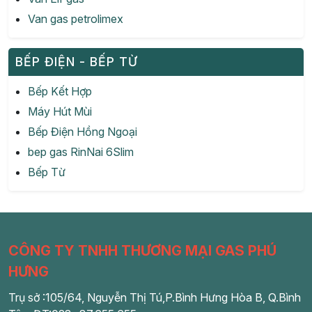
Van gas petrolimex
BẾP ĐIỆN - BẾP TỪ
Bếp Kết Hợp
Máy Hút Mùi
Bếp Điện Hồng Ngoại
bep gas RinNai 6Slim
Bếp Từ
CÔNG TY TNHH THƯƠNG MẠI GAS PHÚ
HƯNG
Trụ sở :105/64, Nguyễn Thị Tú,P.Bình Hưng Hòa B, Q.Bình