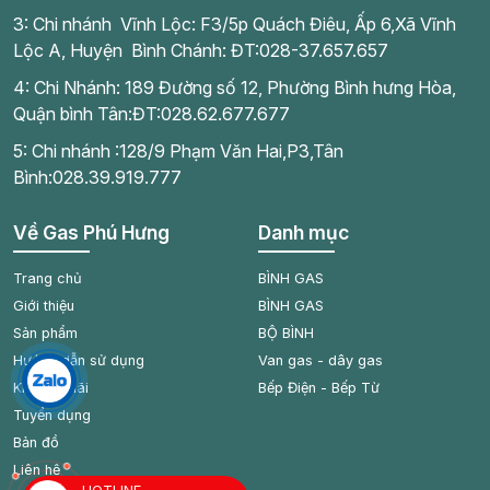
3: Chi nhánh Vĩnh Lộc: F3/5p Quách Điêu, Ấp 6,Xã Vĩnh
Lộc A, Huyện Bình Chánh: ĐT:028-37.657.657
4: Chi Nhánh: 189 Đường số 12, Phường Bình hưng Hòa,
Quận bình Tân:ĐT:028.62.677.677
5: Chi nhánh :128/9 Phạm Văn Hai,P3,Tân
Bình:028.39.919.777
Về Gas Phú Hưng
Danh mục
Trang chủ
BÌNH GAS
Giới thiệu
BÌNH GAS
Sản phẩm
BỘ BÌNH
Hướng dẫn sử dụng
Van gas - dây gas
Khuyến mãi
Bếp Điện - Bếp Từ
Tuyển dụng
Bản đồ
Liên hệ