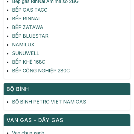
Bếp gas RinNai Âm mã số 2BG
BẾP GAS TACO
BẾP RINNAI
BẾP ZATAWA
BẾP BLUESTAR
NAMILUX
SUNUWELL
BẾP KHÈ 168C
BẾP CÔNG NGHIỆP 280C
BỘ BÌNH
BỘ BÌNH PETRO VIET NAM GAS
VAN GAS - DÂY GAS
Van chup xanh