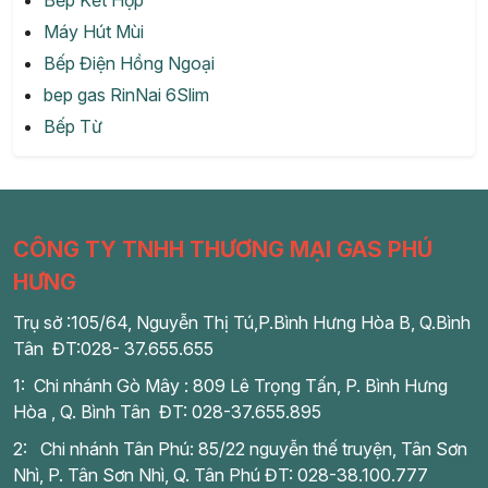
Bếp Kết Hợp
Máy Hút Mùi
Bếp Điện Hồng Ngoại
bep gas RinNai 6Slim
Bếp Từ
CÔNG TY TNHH THƯƠNG MẠI GAS PHÚ
HƯNG
Trụ sở :105/64, Nguyễn Thị Tú,P.Bình Hưng Hòa B, Q.Bình
Tân ĐT:028- 37.655.655
1: Chi nhánh Gò Mây : 809 Lê Trọng Tấn, P. Bình Hưng
Hòa , Q. Bình Tân ĐT: 028-37.655.895
2: Chi nhánh Tân Phú: 85/22 nguyễn thế truyện, Tân Sơn
Nhì, P. Tân Sơn Nhì, Q. Tân Phú ĐT: 028-38.100.777